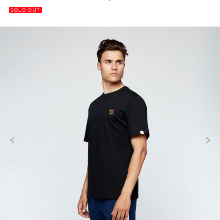
SOLD OUT
‹
›