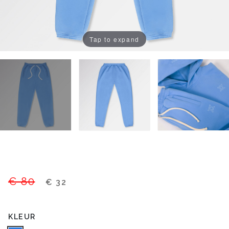
Tap to expand
€ 80
€ 32
KLEUR