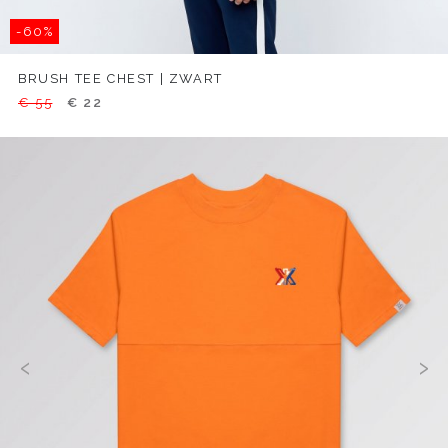
-60%
BRUSH TEE CHEST | ZWART
€ 55
€ 22
‹
›