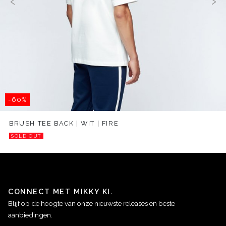
‹
›
-60%
BRUSH TEE BACK | WIT | FIRE
SOLD OUT
CONNECT MET MIKKY KI.
Blijf op de hoogte van onze nieuwste releases en beste
aanbiedingen.