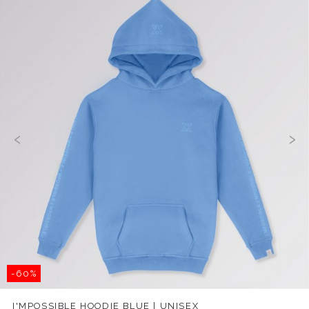
‹
›
-60%
I'MPOSSIBLE HOODIE BLUE | UNISEX