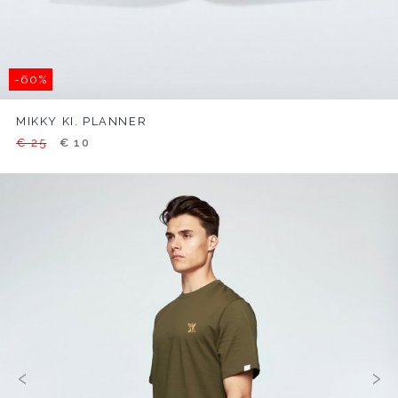
-60%
MIKKY KI. PLANNER
€ 25
€ 10
‹
›