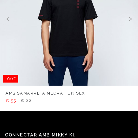
‹
›
-60%
AMS SAMARRETA NEGRA | UNISEX
€ 55
€ 22
CONNECTAR AMB MIKKY KI.