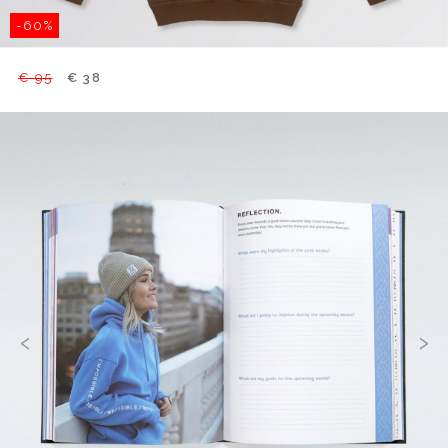
-60%
€ 95
€ 38
‹
›